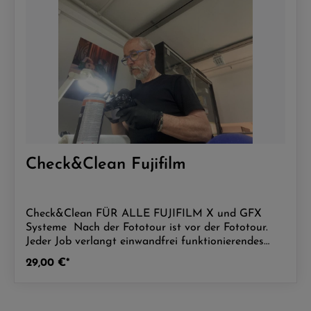
Check&Clean Fujifilm
Check&Clean FÜR ALLE FUJIFILM X und GFX
Systeme Nach der Fototour ist vor der Fototour.
Jeder Job verlangt einwandfrei funktionierendes
Werkzeug. Für eine zuverlässige Fotografie sind
29,00 €*
zuverlässige Kameras und Objektive unerlässlich.
Wir sorgen als Fujifilm zertifizierter Check&Clean
Point dafür, dass ihre FUJIFILM X und GFX-System
Sensoren, Gehäuse und Objektive in einem